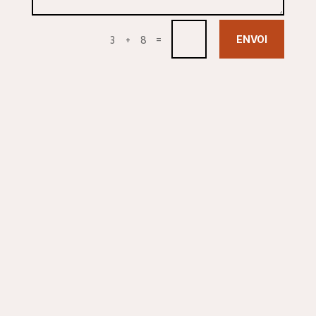
ENVOI
=
3 + 8